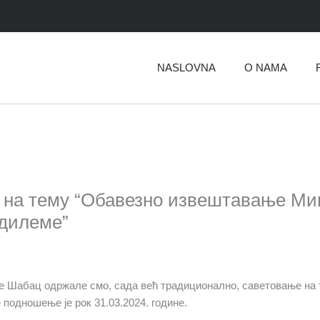
NASLOVNA
O NAMA
 на тему “Обавезно извештавање Ми
 дилеме”
ње Шабац одржале смо, сада већ традиционално, саветовање на
 подношење је рок 31.03.2024. године.