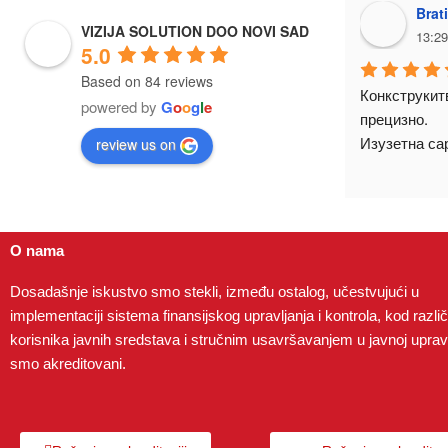
Brat
VIZIJA SOLUTION DOO NOVI SAD
13:29
5.0
Based on 84 reviews
Конкструкитв
powered by
G
o
o
g
l
e
прецизно.
Изузетна са
review us on
O nama
Dosadašnje iskustvo smo stekli, između ostalog, učestvujući u
implementaciji sistema finansijskog upravljanja i kontrola, kod različi
korisnika javnih sredstava i stručnim usavršavanjem u javnoj upravi
smo akreditovani.