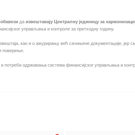
 обавези
да
извештавају Централну јединицу за хармонизаци
нсијског управљања и контроле за претходну годину.
ештаја, као и о ажурирању већ сачињене документације, јер смо
и поверење.
 и потреби одржавања система финансијског управљања и конт