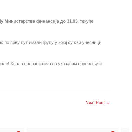
ју Министарства финансија до 31.03
. текуће
 по прву пут имали групу у којој су сви учесници
роле! Хвала полазницима на указаном поверењу и
Next Post
→