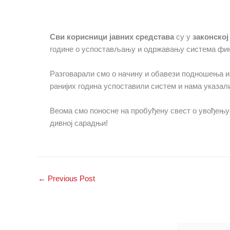
Сви корисници
јавних средстава
су у
законској
године о успостављању и одржавању система фина
Разговарали смо о начину и обавези подношења изв
ранијих година успоставили систем и нама указал
Веома смо поносне на пробуђену свест о увођењу
дивној сарадњи!
←
Previous Post