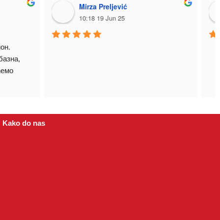
Mirza Preljević
10:18 19 Jun 25
н. 
азна, 
емо 
Kako do nas