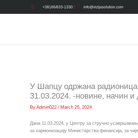
Skip
+38166/833-1330
info@vizijasolution.com
to
content
У Шапцу одржана радионица
31.03.2024. -новине, начин и
By
Admin022
/
March 25, 2024
Дана 11.03.2024. у Центру за стручно усавршава
за хармонизацију Министарства финансија, за чије