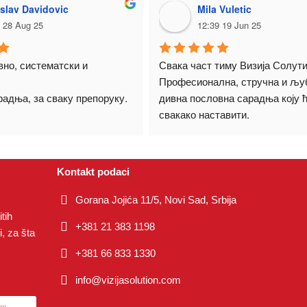
islav Davidovic
Mila Vuletic
 28 Aug 25
12:39 19 Jun 25
но, систематски и 
Свака част тиму Визија Солутио
Професионална, стручна и љуб
радња, за сваку препоруку.
дивна пословна сарадња коју ћ
свакако наставити.
Kontakt podaci
Gorana Jojića 11/5, Novi Sad, Srbija
tih
+381 21 383 1198
, za šta
+381 66 833 1330
info@vizijasolution.com