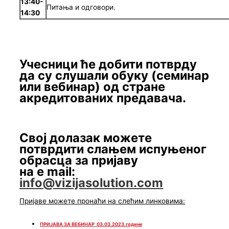
13:40
-
Питања и одговори.
14:30
Учесници ће добити потврду
да су слушали обуку (семинар
или вебинар) од стране
акредитованих предавача.
Свој долазак можете
потврдити слањем испуњеног
обрасца за пријаву
на e mail:
info@vizijasolution.com
Пријаве можете пронаћи на слећим линковима:
ПРИЈАВА ЗА ВЕБИНАР 03.03.2023.године