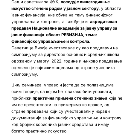
Сад и саветник за ФУК,
поседује вишегодишње
искуство стечено радом у јавном сектору
, у области
јавних финансија, низ обука на тему финансијског
управљања и контроле, а такође је и
акредитован
предавач Националне академије за јавну управу за
јавне финансија-област РЕВИЗИЈА, тема:
финансијско управаљање и контрола.
Саветнице Визије учествовале су као предавачи на
симпозијуму за директоре основих и средњих школа
одржаном у марту 2022. године и њихово предавање
оцењено је највишим оценама од стране учесника
симпозијуму.
Циљ семинара управо и јесте да се полазницима
осим теорије, са којом ће свакако бити упознати,
приближи
практична примена стечених знања
која ће
им се презентовати на примерима из праксе, од
стране предавача који су учествовали у изради
документације за финансијско управљање и контролу
код бројних корисника јавних средстава и имају
богато практично искуство.