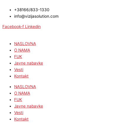
Skip
to
+38166/833-1330
content
info@vizijasolution.com
Facebook-f
Linkedin
NASLOVNA
O NAMA
FUK
Javne nabavke
Vesti
Kontakt
NASLOVNA
O NAMA
FUK
Javne nabavke
Vesti
Kontakt