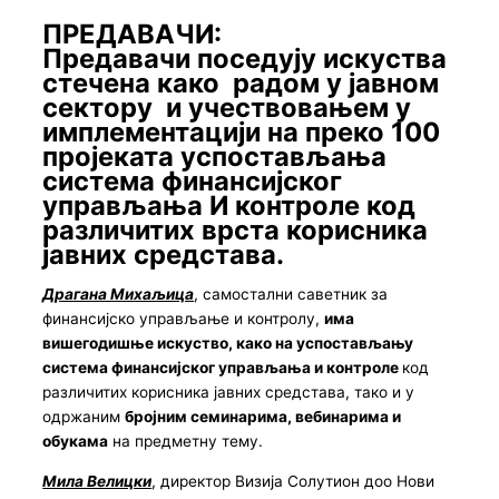
ПРЕДАВАЧИ:
Предавачи поседују искуства
стечена како
радом у јавном
сектору
и
учествовањем у
имплементацији на преко 100
пројеката
успостављања
система финансијског
управљања И контроле код
различитих врста корисника
јавних средстава.
Драгана Михаљица
, самостални саветник за
финансијско управљање и контролу,
има
вишегодишње искуство, како на успостављању
система финансијског управљања и контроле
код
различитих корисника јавних средстава, тако и у
одржаним
бројним семинарима, вебинарима и
обукама
на предметну тему.
Мила Велицки
, директор Визија Солутион доо Нови