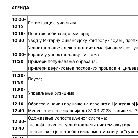
АГЕНДА
:
10:00-
Регистрација учесника;
10:15
10:15-
Почетак вебинара/семинара;
10:30
Увод у Интерну финансијску контролу- појам , пропис
Успостављање адекватног система финансијског у
10:30-
Кораци у успостављању система
11:30
Примери попуњавања образаца;
Примери дефинисања пословних процеса и циљева
11:30-
Пауза;
11:50
11:50-
Управљање ризицима;
12:10
12
:10-
Обавеза и начин подношења извештаја Централној ј
12:
40
Министарства финансија до 31.03.2023. године за 2
Одржавање успостављеног система:
12:30-
-на који начин се успостављени систем ажурира;
13:40
-новине које је потребно имплементирати у већ ус