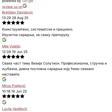
powered by
G
o
o
g
l
e
review us on
Bratislav Davidovic
13:29 28 Aug 25
Конкструкитвно, систематски и прецизно.
Изузетна сарадња, за сваку препоруку.
Mila Vuletic
12:39 19 Jun 25
Свака част тиму Визија Солутион. Професионална, стручна и
љубазна, дивна пословна сарадња коју ћемо свакако
наставити.
Mirza Preljević
10:18 19 Jun 25
Lucija Vasiljević