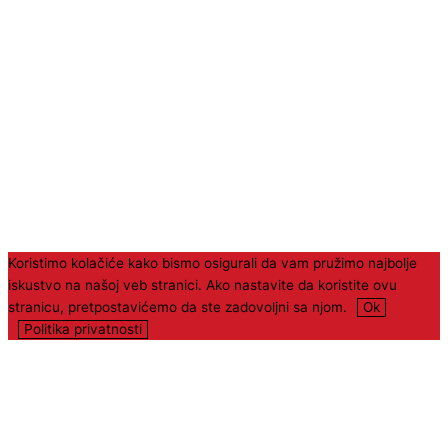
Izrada sajta:
S8 Studio
Koristimo kolačiće kako bismo osigurali da vam pružimo najbolje
iskustvo na našoj veb stranici. Ako nastavite da koristite ovu
stranicu, pretpostavićemo da ste zadovoljni sa njom.
Ok
Politika privatnosti