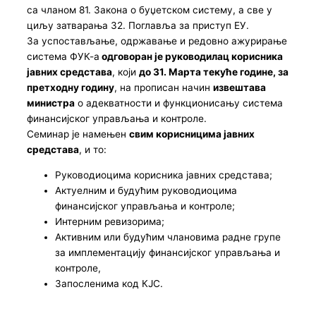
са чланом 81. Закона о буџетском систему, а све у
циљу затварања 32. Поглавља за приступ ЕУ.
За успостављање, одржавање и редовно ажурирање
система ФУК-а
одговоран је руководилац корисника
јавних средстава
, који
до 31. Марта текуће године, за
претходну годину
, на прописан начин
извештава
министра
о адекватности и функционисању система
финансијског управљања и контроле.
Семинар је намењен
свим корисницима јавних
средстава
, и то:
Руководиоцима корисника јавних средстава;
Актуелним и будућим руководиоцима
финансијског управљања и контроле;
Интерним ревизорима;
Активним или будућим члановима радне групе
за имплементацију финансијског управљања и
контроле,
Запосленима код КЈС.