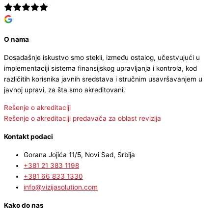
O nama
Dosadašnje iskustvo smo stekli, između ostalog, učestvujući u
implementaciji sistema finansijskog upravljanja i kontrola, kod
različitih korisnika javnih sredstava i stručnim usavršavanjem u
javnoj upravi, za šta smo akreditovani.
Rešenje o akreditaciji
Rešenje o akreditaciji predavača za oblast revizija
Kontakt podaci
Gorana Jojića 11/5, Novi Sad, Srbija
+381 21 383 1198
+381 66 833 1330
info@vizijasolution.com
Kako do nas