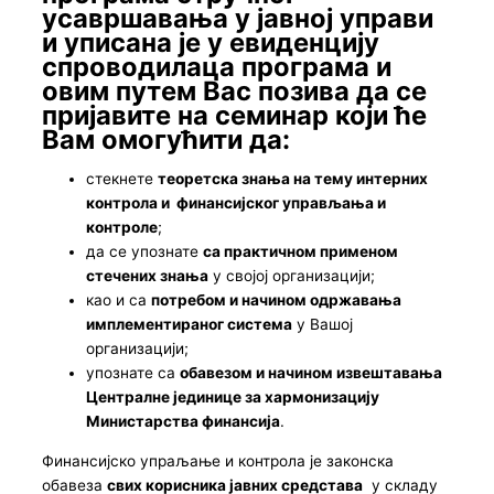
усавршавања у јавној управи
и уписана је у евиденцију
спроводилаца програма и
овим путем Вас позива да се
пријавите на семинар који ће
Вам омогућити да:
стекнете
теоретска знања на тему интерних
контрола и финансијског управљања и
контроле
;
да се упознате
са практичном применом
стечених знања
у својој организацији;
као и са
потребом и начином одржавања
имплементираног система
у Вашој
организацији;
упознате са
обавезом и начином извештавања
Централне јединице за хармонизацију
Министарства финансија
.
Финансијско упраљање и контрола је законска
обавеза
свих корисника јавних средстава
у складу