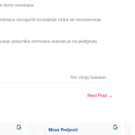
ame teme seminara.
edstava omogućiti smanjenje rizika od neostavrenja
ovanje polaznika seminara ukazalo je na podignutu
Tim Vizija Solution
Next Post
→
Mirza Preljević