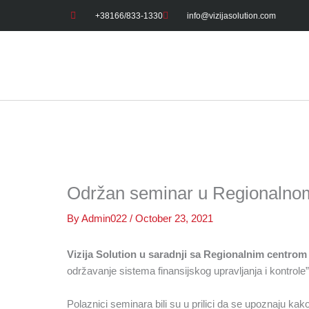
Skip
+38166/833-1330
info@vizijasolution.com
to
content
Održan seminar u Regionalnom 
By
Admin022
/
October 23, 2021
Vizija Solution u saradnji sa Regionalnim centrom
održavanje sistema finansijskog upravljanja i kontrole
Polaznici seminara bili su u prilici da se upoznaju k