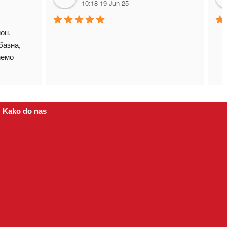
10:18 19 Jun 25
н. 
азна, 
емо 
Kako do nas