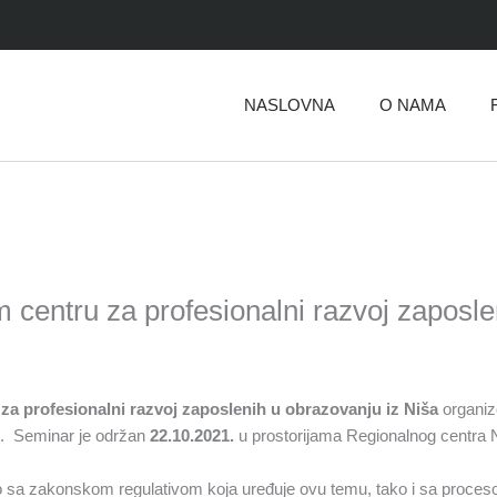
NASLOVNA
O NAMA
centru za profesionalni razvoj zaposle
 za profesionalni razvoj
zaposlenih u obrazovanju iz Niša
organiz
”.
Seminar je održan
22.10.2021.
u prostorijama Regionalnog centra N
ako sa zakonskom regulativom koja uređuje ovu temu, tako i sa proces