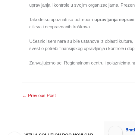
upravljanja i kontrole u svojim organizacijama. Preze
Takođe su upoznati sa potrebom
upravljanja nepravi
ciljeva i neopravdanih troškova.
Učesnici seminara su bile ustanove iz oblasti kulture
svest o potrebi finansijskog upravljanja i kontrole i d
Zahvaljujemo se Regionalnom centru i polaznicima na
←
Previous Post
Brat
VIZIJA SOLUTION DOO NOVI SAD