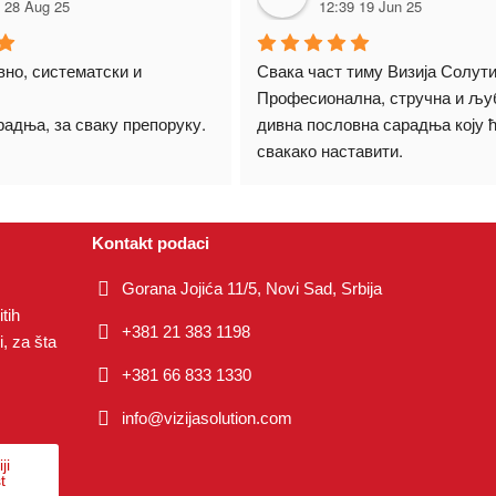
 28 Aug 25
12:39 19 Jun 25
но, систематски и 
Свака част тиму Визија Солутио
Професионална, стручна и љуб
радња, за сваку препоруку.
дивна пословна сарадња коју ћ
свакако наставити.
Kontakt podaci
Gorana Jojića 11/5, Novi Sad, Srbija
tih
+381 21 383 1198
, za šta
+381 66 833 1330
info@vizijasolution.com
ji
t