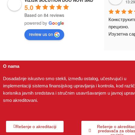
13:29
5.0
Based on 84 reviews
Конкструкитв
powered by
G
o
o
g
l
e
прецизно.
Изузетна са
review us on
O nama
Dosadašnje iskustvo smo stekli, između ostalog, učestvujući u
implementaciji sistema finansijskog upravljanja i kontrola, kod različi
korisnika javnih sredstava i stručnim usavršavanjem u javnoj upravi
smo akreditovani.
Rešenje o akreditaciji
Rešenje o akreditaci
predavača za oblas
revizija