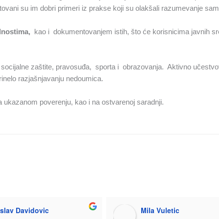
ntovani su im dobri primeri iz prakse koji su olakšali razumevanje s
lnostima,
kao i dokumentovanjem istih, što će korisnicima javnih sr
, socijalne zaštite, pravosuđa, sporta i obrazovanja. Aktivno učestv
oprinelo razjašnjavanju nedoumica.
 ukazanom poverenju, kao i na ostvarenoj saradnji.
islav Davidovic
Mila Vuletic