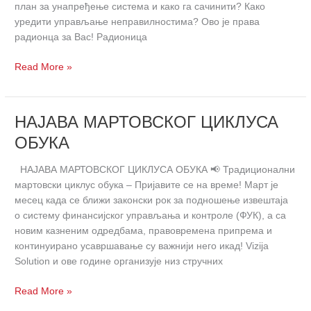
план за унапређење система и како га сачинити? Како
уредити управљање неправилностима? Ово је права
радионца за Вас! Радионица
Read More »
НАЈАВА
НАЈАВА МАРТОВСКОГ ЦИКЛУСА
МАРТОВСКОГ
ОБУКА
ЦИКЛУСА
ОБУКА
НАЈАВА МАРТОВСКОГ ЦИКЛУСА ОБУКА 📢 Традиционални
мартовски циклус обука – Пријавите се на време! Март је
месец када се ближи законски рок за подношење извештаја
о систему финансијског управљања и контроле (ФУК), а са
новим казненим одредбама, правовремена припрема и
континуирано усавршавање су важнији него икад! Vizija
Solution и ове године организује низ стручних
Read More »