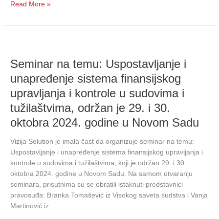
Read More »
Seminar
na
Seminar na temu: Uspostavljanje i
temu:
Uspostavljanje
unapređenje sistema finansijskog
i
upravljanja i kontrole u sudovima i
unapređenje
sistema
tužilaštvima, održan je 29. i 30.
finansijskog
oktobra 2024. godine u Novom Sadu
upravljanja
i
Vizija Solution je imala čast da organizuje seminar na temu:
kontrole
Uspostavljanje i unapređenje sistema finansijskog upravljanja i
u
kontrole u sudovima i tužilaštvima, koji je održan 29. i 30.
sudovima
oktobra 2024. godine u Novom Sadu. Na samom otvaranju
i
seminara, prisutnima su se obratili istaknuti predstavnici
tužilaštvima,
pravosuđa: Branka Tomašević iz Visokog saveta sudstva i Vanja
održan
Martinović iz
je