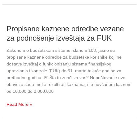
Propisane
kaznene
Propisane kaznene odredbe vezane
odredbe
vezane
za podnošenje izveštaja za FUK
za
podnošenje
Zakonom o budžetskom sistemu, članom 103, jasno su
izveštaja
propisane kaznene odredbe za budžetske korisnike koji ne
za
dostave izveštaj o funkcionisanju sistema finansijskog
FUK
upravljanja i kontrole (FUK) do 31. marta tekuće godine za
prethodnu godinu. 🚨 Šta to znači za vas? Nepoštovanje ove
obaveze sada može rezultirati kaznama, i to novčanom kaznom
od 10.000 do 2.000.000
Read More »
СЕМИНАР
НА