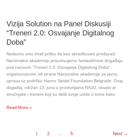
Vizija
Solution
Vizija Solution na Panel Diskusiji
na
Panel
“Treneri 2.0: Osvajanje Digitalnog
Diskusiji
Doba”
“Treneri
2.0:
Nedavno smo imali priliku da kao akreditovani predavači
Osvajanje
Nacionalne akademije prisustvujemo fantastičnom događaju
Digitalnog
pod nazivom “Treneri 2.0: Osvajanje Digitalnog Doba”,
Doba”
organizovanom od strane Nacionalne akademije za javnu
upravu uz podršku Hanns Seidel Foundation Belgrade. Ovaj
događaj, održan 13. juna u prostorijama NAJU, okupio je
stručnjake i trenere koji su delili svoje uvide o tome kako
Read More »
1
2
…
5
Next
→