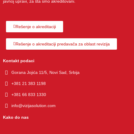
javnoj upravi, za šta smo akreditovani.
препору
љубазн
ку.
а, дивна 
пословн
а 
Rešenje o akreditaciji
сарадњ
а коју 
Rešenje o akreditaciji predavača za oblast revizija
ћемо 
свакако 
настави
Kontakt podaci
ти.
Gorana Jojića 11/5, Novi Sad, Srbija
+381 21 383 1198
+381 66 833 1330
info@vizijasolution.com
Kako do nas