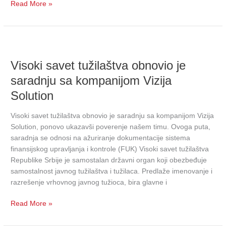
Read More »
Visoki
savet
Visoki savet tužilaštva obnovio je
tužilaštva
obnovio
saradnju sa kompanijom Vizija
je
Solution
saradnju
sa
Visoki savet tužilaštva obnovio je saradnju sa kompanijom Vizija
kompanijom
Solution, ponovo ukazavši poverenje našem timu. Ovoga puta,
Vizija
saradnja se odnosi na ažuriranje dokumentacije sistema
Solution
finansijskog upravljanja i kontrole (FUK) Visoki savet tužilaštva
Republike Srbije je samostalan državni organ koji obezbeđuje
samostalnost javnog tužilaštva i tužilaca. Predlaže imenovanje i
razrešenje vrhovnog javnog tužioca, bira glavne i
Read More »