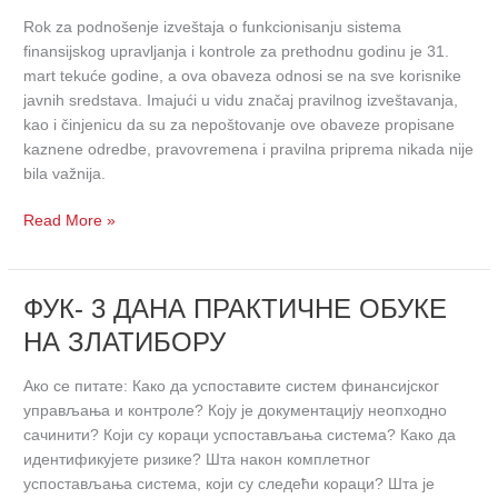
radionica
Rok za podnošenje izveštaja o funkcionisanju sistema
u
finansijskog upravljanja i kontrole za prethodnu godinu je 31.
susret
mart tekuće godine, a ova obaveza odnosi se na sve korisnike
roku
javnih sredstava. Imajući u vidu značaj pravilnog izveštavanja,
31.
kao i činjenicu da su za nepoštovanje ove obaveze propisane
mart
kaznene odredbe, pravovremena i pravilna priprema nikada nije
bila važnija.
Read More »
ФУК-
ФУК- 3 ДАНА ПРАКТИЧНЕ ОБУКЕ
3
НА ЗЛАТИБОРУ
ДАНА
ПРАКТИЧНЕ
Ако се питате: Како да успоставите систем финансијског
ОБУКЕ
управљања и контроле? Коју је документацију неопходно
НА
сачинити? Који су кораци успостављања система? Како да
ЗЛАТИБОРУ
идентификујете ризике? Шта након комплетног
успостављања система, који су следећи кораци? Шта је