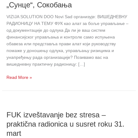
„Сунце“, Сокобања
праксе
у
VIZIJA SOLUTION DOO Novi Sad организује: ВИШЕДНЕВНУ
области
РАДИОНИЦУ НА ТЕМУ ФУК као алат за боље управљање –
ФУК-
од документације до одлука Да ли је ваш систем
а
финансијског управљања и контроле само испуњена
📍
обавеза или представља прави алат који руководству
Хотел
помаже у доношењу одлука, управљању ризицима и
„Сунце“,
унапређењу рада организације? Позивамо вас на
Сокобања
вишедневну практичну радионицу: […]
Read More »
FUK
izveštavanje
FUK izveštavanje bez stresa –
bez
stresa
praktična radionica u susret roku 31.
–
mart
praktična