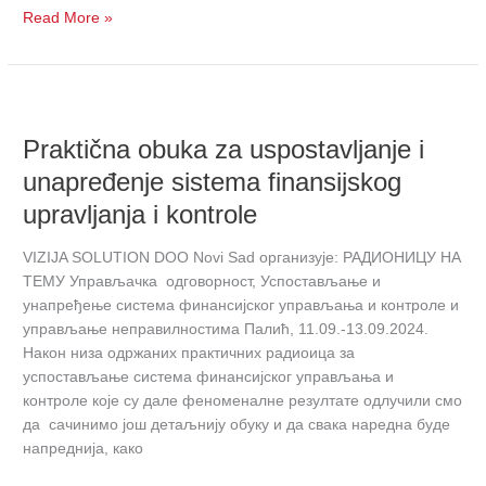
29.
Read More »
i
30.
oktobra
Praktična
2024.
obuka
godine
Praktična obuka za uspostavljanje i
za
u
uspostavljanje
Novom
unapređenje sistema finansijskog
i
Sadu
upravljanja i kontrole
unapređenje
sistema
VIZIJA SOLUTION DOO Novi Sad организује: РАДИОНИЦУ НА
finansijskog
ТЕМУ Управљачка одговорност, Успостављање и
upravljanja
унапређење система финансијског управљања и контроле и
i
управљање неправилностима Палић, 11.09.-13.09.2024.
kontrole
Након низа одржаних практичних радиоица за
успостављање система финансијског управљања и
контроле које су дале феноменалне резултате одлучили смо
да сачинимо још детаљнију обуку и да свака наредна буде
напреднија, како