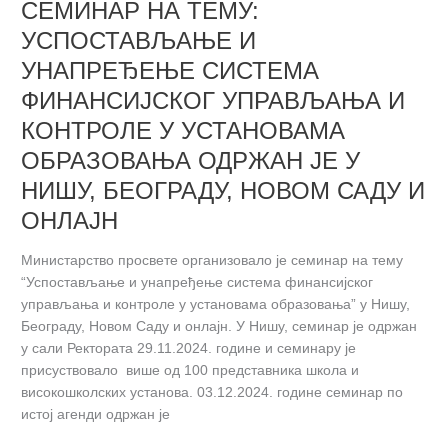
СЕМИНАР НА ТЕМУ:
ТЕМУ:
УСПОСТАВЉАЊЕ
УСПОСТАВЉАЊЕ И
И
УНАПРЕЂЕЊЕ СИСТЕМА
УНАПРЕЂЕЊЕ
СИСТЕМА
ФИНАНСИЈСКОГ УПРАВЉАЊА И
ФИНАНСИЈСКОГ
КОНТРОЛЕ У УСТАНОВАМА
УПРАВЉАЊА
ОБРАЗОВАЊА ОДРЖАН ЈЕ У
И
КОНТРОЛЕ
НИШУ, БЕОГРАДУ, НОВОМ САДУ И
У
ОНЛАЈН
УСТАНОВАМА
ОБРАЗОВАЊА
Министарство просвете организовало је семинар на тему
ОДРЖАН
“Успостављање и унапређење система финансијског
ЈЕ
управљања и контроле у установама образовања” у Нишу,
У
Београду, Новом Саду и онлајн. У Нишу, семинар је одржан
НИШУ,
у сали Ректората 29.11.2024. године и семинару је
БЕОГРАДУ,
присуствовало више од 100 представника школа и
НОВОМ
високошколских установа. 03.12.2024. године семинар по
САДУ
истој агенди одржан је
И
ОНЛАЈН