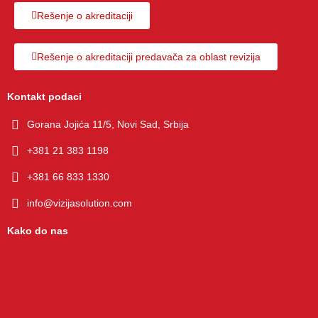
а 
Rešenje o akreditaciji
сарадњ
а коју 
Rešenje o akreditaciji predavača za oblast revizija
ћемо 
свакако 
настави
Kontakt podaci
ти.
Gorana Jojića 11/5, Novi Sad, Srbija
+381 21 383 1198
+381 66 833 1330
info@vizijasolution.com
Kako do nas