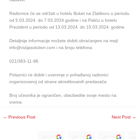
Radionice će se održati u hotelu Buket na Zlatiboru u periodu
od 5.03.2024. do 7.03.2024.godine i na Paliću u hotelu
Prezident u periodu od 13.03.2024. do 15.03.2024. godine.
Detaljnije informacije možete dobiti obraćanjem na mejl:
info@vizijasolution.com i na broju telefona:
021/383-11-98.
Polaznici će dobiti i uverenje o pohađanoj radionici
organizovanoj od strane akreditovanih predavača.
Broj učesnika je ograničen, obezbedite svoje mesto na
vreme.
←
Previous Post
Next Post
→