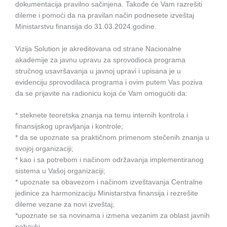
dokumentacija pravilno sačinjena. Takođe će Vam razrešiti
dileme i pomoći da na pravilan način podnesete izveštaj
Ministarstvu finansija do 31.03.2024.godine.
Vizija Solution je akreditovana od strane Nacionalne
akademije za javnu upravu za sprovodioca programa
stručnog usavršavanja u javnoj upravi i upisana je u
evidenciju sprovodilaca programa i ovim putem Vas poziva
da se prijavite na radionicu koja će Vam omogućiti da:
* steknete teoretska znanja na temu internih kontrola i
finansijskog upravljanja i kontrole;
* da se upoznate sa praktičnom primenom stečenih znanja u
svojoj organizaciji;
* kao i sa potrebom i načinom održavanja implementiranog
sistema u Vašoj organizaciji;
* upoznate sa obavezom i načinom izveštavanja Centralne
jedinice za harmonizaciju Ministarstva finansija i rezrešite
dileme vezane za novi izveštaj;
*upoznate se sa novinama i izmena vezanim za oblast javnih
nabavki.