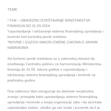
TEME:
* FUK – OBAVEZNO IZVEŠTAVANjE MINISTARSTVA
FINANSIJA DO 31.03.2024.
*uspostavljanje i održavanje sistema finansijskog upravljanja i
kontrole kod korisnika javnih sredstva
*NOVINE I IZAZOVI NAKON IZMENE ZAKONA O JAVNIM
NABAVKAMA
Svi korisnici javnih sredstava su u zakonskoj obavezi da
izveštavaju Centralnu jedinicu za harmonizaciju Ministarstva
finansija do 31.03. tekuće godine o uspostavljanju i
održavanju sistema finansijskog upravljanja i kontrole za
prethodnu godinu.
Ova radionica Vam omogućuje da steknete neophodna
znanja i pristupite kako upostavljanju sistema finansijskog
upravljanja i kontrole u svojoj organizaciji, tako i da ažurirate
uspostavljen sistem, ukoliko ga već imate i proverite da li je