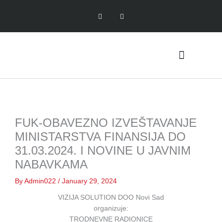
Skip
F
L
to
a
i
c
n
content
e
k
b
e
o
d
o
i
k
n
-
f
Javne nabavke
FUK-OBAVEZNO IZVEŠTAVANJE
MINISTARSTVA FINANSIJA DO
31.03.2024. I NOVINE U JAVNIM
NABAVKAMA
By
Admin022
/
January 29, 2024
VIZIJA SOLUTION DOO Novi Sad
organizuje:
TRODNEVNE RADIONICE