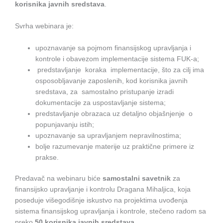
korisnika javnih sredstava
.
Svrha webinara je:
upoznavanje sa pojmom finansijskog upravljanja i
kontrole i obavezom implementacije sistema FUK-a;
predstavljanje koraka implementacije, što za cilj ima
osposobljavanje zaposlenih, kod korisnika javnih
sredstava, za samostalno pristupanje izradi
dokumentacije za uspostavljanje sistema;
predstavljanje obrazaca uz detaljno objašnjenje o
popunjavanju istih;
upoznavanje sa upravljanjem nepravilnostima;
bolje razumevanje materije uz praktične primere iz
prakse.
Predavač na webinaru biće
samostalni savetnik
za
finansijsko upravljanje i kontrolu Dragana Mihaljica, koja
poseduje višegodišnje iskustvo na projektima uvođenja
sistema finansijskog upravljanja i kontrole, stečeno radom sa
preko
50 korisnika javnih sredstava
.