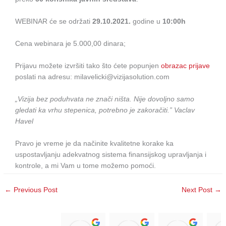
WEBINAR će se održati
29.10.2021.
godine u
10:00h
Cena webinara je 5.000,00 dinara;
Prijavu možete izvršiti tako što ćete popunjen
obrazac prijave
poslati na adresu: milavelicki@vizijasolution.com
„Vizija bez poduhvata ne znači ništa. Nije dovoljno samo
gledati ka vrhu stepenica, potrebno je zakoračiti.”
Vaclav
Havel
Pravo je vreme je da načinite kvalitetne korake ka
uspostavljanju adekvatnog sistema finansijskog upravljanja i
kontrole, a mi Vam u tome možemo pomoći.
←
Previous Post
Next Post
→