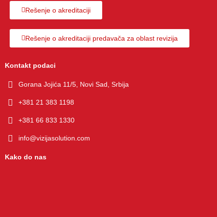
а 
Rešenje o akreditaciji
сарадњ
а коју 
Rešenje o akreditaciji predavača za oblast revizija
ћемо 
свакако 
настави
Kontakt podaci
ти.
Gorana Jojića 11/5, Novi Sad, Srbija
+381 21 383 1198
+381 66 833 1330
info@vizijasolution.com
Kako do nas